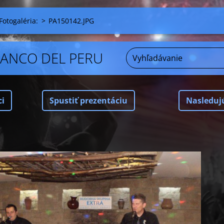
Fotogaléria:
>
PA150142.JPG
ANCO DEL PERU
ci
Spustiť prezentáciu
Nasleduj