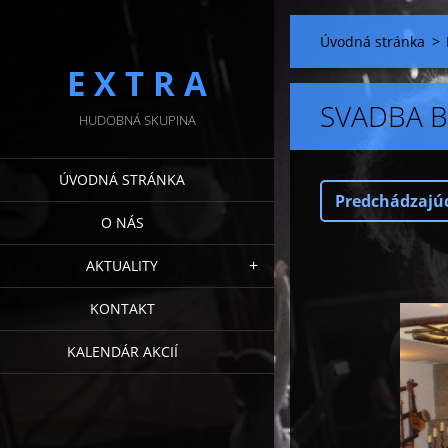
Úvodná stránka
>
E X T R A
SVADBA B
HUDOBNÁ SKUPINA
ÚVODNÁ STRÁNKA
Predchádzajú
O NÁS
AKTUALITY
KONTAKT
KALENDÁR AKCIÍ